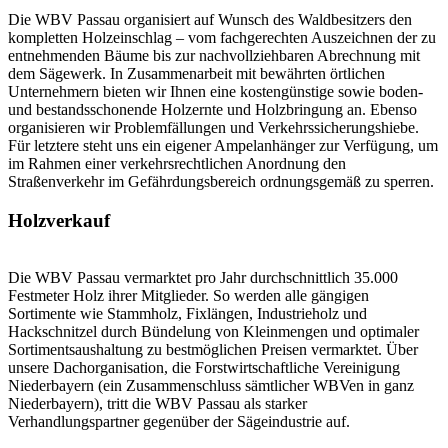
Die WBV Passau organisiert auf Wunsch des Waldbesitzers den
kompletten Holzeinschlag – vom fachgerechten Auszeichnen der zu
entnehmenden Bäume bis zur nachvollziehbaren Abrechnung mit
dem Sägewerk. In Zusammenarbeit mit bewährten örtlichen
Unternehmern bieten wir Ihnen eine kostengünstige sowie boden-
und bestandsschonende Holzernte und Holzbringung an. Ebenso
organisieren wir Problemfällungen und Verkehrssicherungshiebe.
Für letztere steht uns ein eigener Ampelanhänger zur Verfügung, um
im Rahmen einer verkehrsrechtlichen Anordnung den
Straßenverkehr im Gefährdungsbereich ordnungsgemäß zu sperren.
Holzverkauf
Die WBV Passau vermarktet pro Jahr durchschnittlich 35.000
Festmeter Holz ihrer Mitglieder. So werden alle gängigen
Sortimente wie Stammholz, Fixlängen, Industrieholz und
Hackschnitzel durch Bündelung von Kleinmengen und optimaler
Sortimentsaushaltung zu bestmöglichen Preisen vermarktet. Über
unsere Dachorganisation, die Forstwirtschaftliche Vereinigung
Niederbayern (ein Zusammenschluss sämtlicher WBVen in ganz
Niederbayern), tritt die WBV Passau als starker
Verhandlungspartner gegenüber der Sägeindustrie auf.